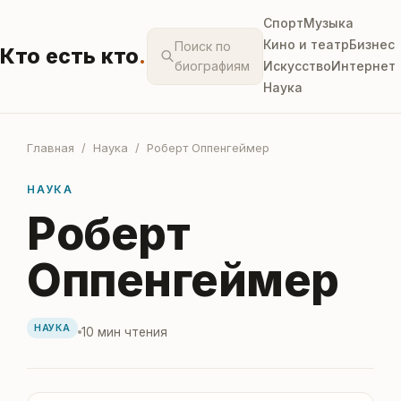
Спорт
Музыка
Кино и театр
Бизнес
Поиск по
Кто есть кто
.
биографиям
Искусство
Интернет
Наука
Главная
/
Наука
/ Роберт Оппенгеймер
НАУКА
Роберт
Оппенгеймер
НАУКА
10 мин чтения